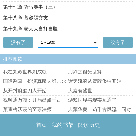
第十七章 骑马赛事（三）
第十八章 慕容嫣交友
第十九章 老太太自打自脸
没有了
没有了
推荐阅读
我在九叔世界刷成就
刀剑之银光乱舞
国运割草：扮演真魔人维吉尔
诸天流浪从冒牌傻柱开始
从开封府磨刀人开始
大秦有盛世
视频通万朝：开局盘点千古一
游戏世界与现实互通了
帝
某霍格沃茨的至尊法师
典藏华夏：访千古风流，问对
古今
首页
我的书架
阅读历史